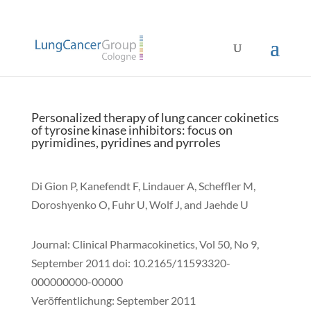
Personalized therapy of lung cancer cokinetics
of tyrosine kinase inhibitors: focus on
pyrimidines, pyridines and pyrroles
Di Gion P, Kanefendt F, Lindauer A, Scheffler M,
Doroshyenko O, Fuhr U, Wolf J, and Jaehde U
Journal: Clinical Pharmacokinetics, Vol 50, No 9,
September 2011 doi: 10.2165/11593320-
000000000-00000
Veröffentlichung: September 2011