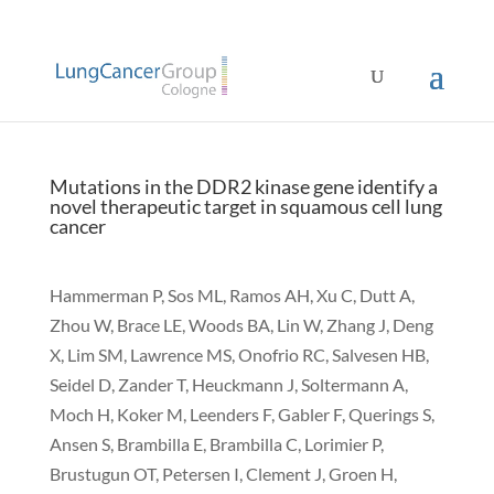
Mutations in the DDR2 kinase gene identify a
novel therapeutic target in squamous cell lung
cancer
Hammerman P, Sos ML, Ramos AH, Xu C, Dutt A,
Zhou W, Brace LE, Woods BA, Lin W, Zhang J, Deng
X, Lim SM, Lawrence MS, Onofrio RC, Salvesen HB,
Seidel D, Zander T, Heuckmann J, Soltermann A,
Moch H, Koker M, Leenders F, Gabler F, Querings S,
Ansen S, Brambilla E, Brambilla C, Lorimier P,
Brustugun OT, Petersen I, Clement J, Groen H,