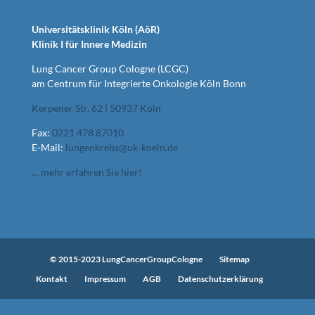
Ansprechpartner & Kontaktdaten
Universitätsklinik Köln (AöR)
Klinik I für Innere Medizin
Lung Cancer Group Cologne (LCGC)
am Centrum für Integrierte Onkologie Köln Bonn
Kerpener Str. 62 | 50937 Köln
Fax:
0221 478 87010
E-Mail:
lungenkrebs@uk-koeln.de
… mehr erfahren Sie hier!
© 2015-2023 LungCancerGroupCologne
Sitemap
Kontakt
Impressum
AGB
Datenschutzerklärung