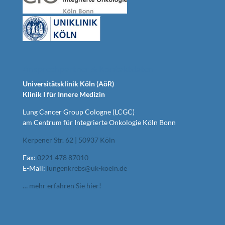
Ansprechpartner & Kontaktdaten
Universitätsklinik Köln (AöR)
Klinik I für Innere Medizin
Lung Cancer Group Cologne (LCGC)
am Centrum für Integrierte Onkologie Köln Bonn
Kerpener Str. 62 | 50937 Köln
Fax:
0221 478 87010
E-Mail:
lungenkrebs@uk-koeln.de
… mehr erfahren Sie hier!